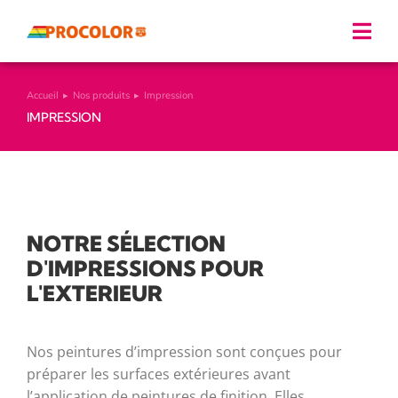
Accueil
Nos produits
Impression
Vous êtes ici :
IMPRESSION
NOTRE SÉLECTION
D'IMPRESSIONS POUR
L'EXTERIEUR
Nos peintures d’impression sont conçues pour
préparer les surfaces extérieures avant
l’application de peintures de finition. Elles